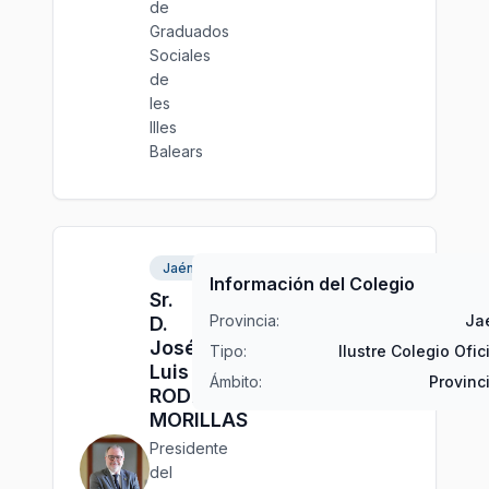
de
Graduados
Sociales
de
les
Illes
Balears
Jaén
Información del Colegio
Sr.
Provincia:
Ja
D.
José
Tipo:
Ilustre Colegio Ofic
Luis
Ámbito:
Provinc
RODRÍGUEZ
MORILLAS
Presidente
del