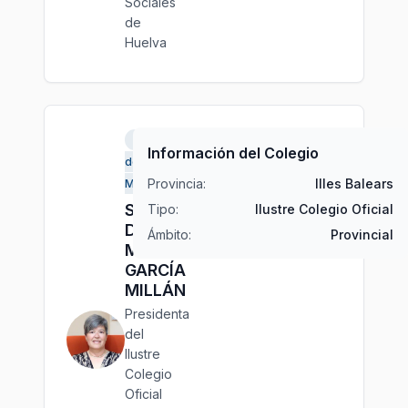
Sociales
de
Huelva
Palma
Información del Colegio
de
Provincia:
Illes Balears
Mallorca
Sra.
Tipo:
Ilustre Colegio Oficial
Dña.
Ámbito:
Provincial
Mercé
GARCÍA
MILLÁN
Presidenta
del
Ilustre
Colegio
Oficial