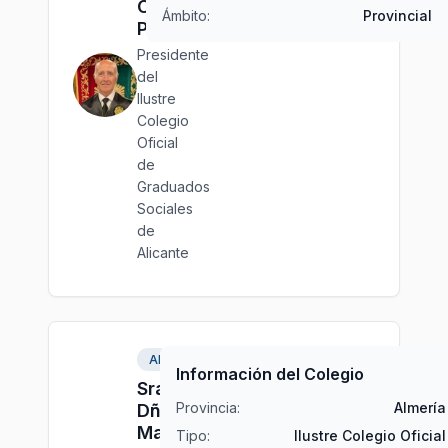
CRESPO
Ámbito:
Provincial
PÉREZ
Presidente
del
Ilustre
Colegio
Oficial
de
Graduados
Sociales
de
Alicante
Almería
Información del Colegio
Sra.
Provincia:
Almería
Dña.
María
Tipo:
Ilustre Colegio Oficial