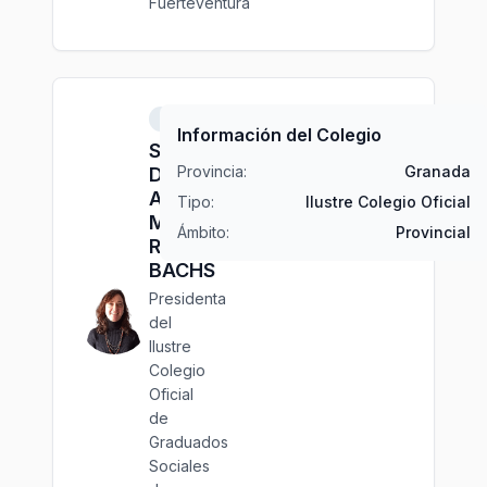
Fuerteventura
Granada
Información del Colegio
Sra.
Provincia:
Granada
Dña.
Ana
Tipo:
Ilustre Colegio Oficial
María
Ámbito:
Provincial
RUIZ
BACHS
Presidenta
del
Ilustre
Colegio
Oficial
de
Graduados
Sociales