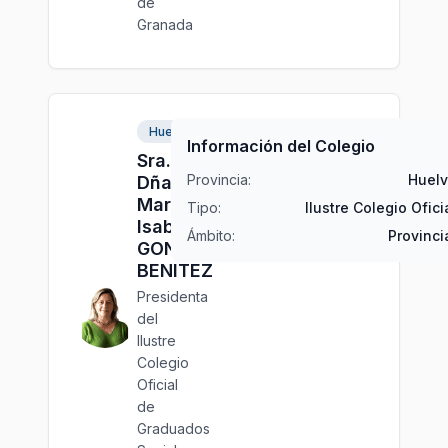
de
Granada
Huelva
Información del Colegio
Sra.
Provincia:
Huel
Dña.
María
Tipo:
Ilustre Colegio Ofici
Isabel
Ámbito:
Provinci
GONZÁLEZ
BENITEZ
Presidenta
del
Ilustre
Colegio
Oficial
de
Graduados