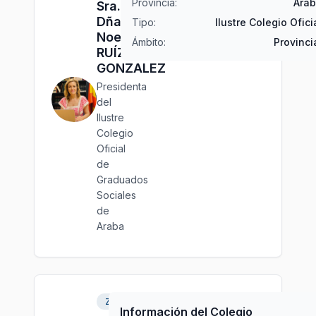
Provincia:
Ara
Sra.
Dña.
Tipo:
Ilustre Colegio Ofici
Noemí
Ámbito:
Provinci
RUÍZ
GONZALEZ
Presidenta
del
Ilustre
Colegio
Oficial
de
Graduados
Sociales
de
Araba
Zaragoza
Información del Colegio