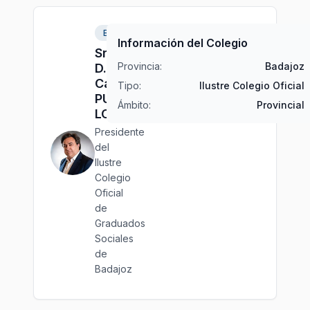
Badajoz
Información del Colegio
Sr.
Provincia:
Badajoz
D.
Carlos
Tipo:
Ilustre Colegio Oficial
PUEBLA
Ámbito:
Provincial
LORENTE
Presidente
del
Ilustre
Colegio
Oficial
de
Graduados
Sociales
de
Badajoz