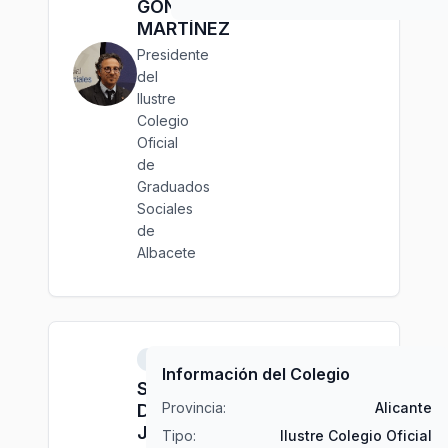
GONZÁLEZ
MARTÍNEZ
Presidente
del
Ilustre
Colegio
Oficial
de
Graduados
Sociales
de
Albacete
Alicante
Información del Colegio
Sr.
Provincia:
Alicante
D.
José
Tipo:
Ilustre Colegio Oficial