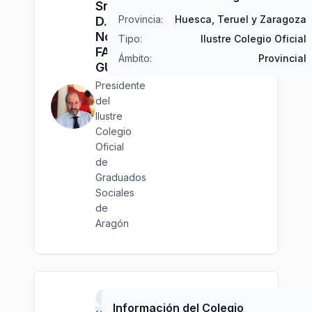
Sr.
Provincia:
Huesca, Teruel y Zaragoza
D.
Noé
Tipo:
Ilustre Colegio Oficial
FAU
Ámbito:
Provincial
GUINDA
Presidente
del
Ilustre
Colegio
Oficial
de
Graduados
Sociales
de
Aragón
Oviedo
Información del Colegio