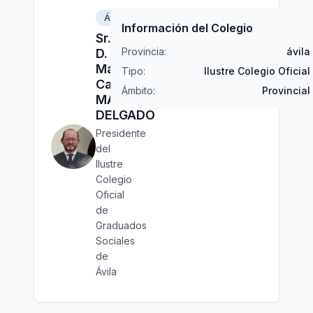
Ávila
Información del Colegio
Sr.
Provincia:
ávila
D.
Manuel
Tipo:
Ilustre Colegio Oficial
Carlos
Ámbito:
Provincial
MARTÍN
DELGADO
Presidente
del
Ilustre
Colegio
Oficial
de
Graduados
Sociales
de
Ávila