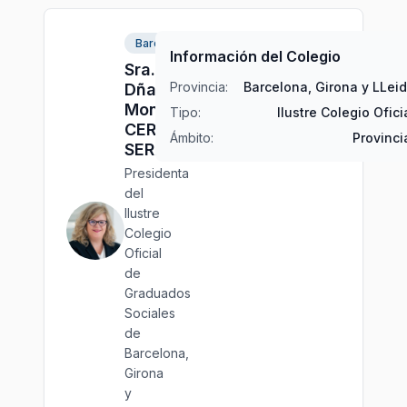
Barcelona
Información del Colegio
Sra.
Provincia:
Barcelona, Girona y LLei
Dña.
Montserrat
Tipo:
Ilustre Colegio Ofici
CERQUEDA
Ámbito:
Provinci
SERRANDO
Presidenta
del
Ilustre
Colegio
Oficial
de
Graduados
Sociales
de
Barcelona,
Girona
y