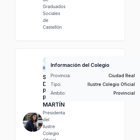
Graduados
Sociales
de
Castellón
Ciudad
Información del Colegio
Real
Provincia:
Ciudad Real
Sra.
Dña.
Tipo:
Ilustre Colegio Oficial
Patricia
Ámbito:
Provincial
PLAZA
MARTÍN
Presidenta
del
Ilustre
Colegio