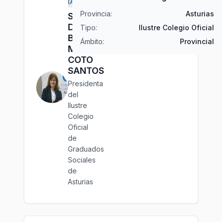
(Asturias)
Provincia:
Asturias
Sra.
Dña.
Tipo:
Ilustre Colegio Oficial
Beatriz
Ámbito:
Provincial
María
COTO
SANTOS
Presidenta
del
Ilustre
Colegio
Oficial
de
Graduados
Sociales
de
Asturias