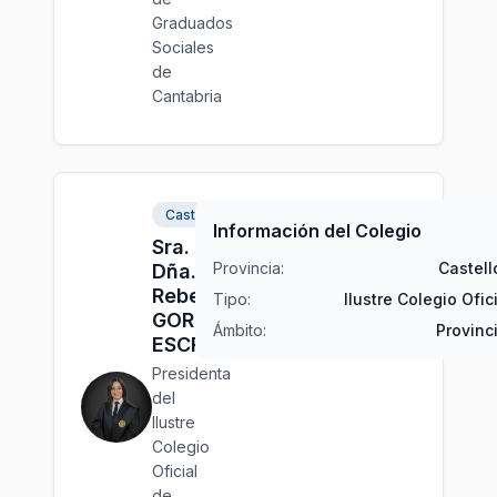
Graduados
Sociales
de
Cantabria
Castellón
Información del Colegio
Sra.
Provincia:
Castell
Dña.
Rebeca
Tipo:
Ilustre Colegio Ofic
GORDON
Ámbito:
Provinc
ESCRIBANO
Presidenta
del
Ilustre
Colegio
Oficial
de