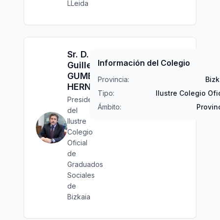
LLeida
Sr. D.
Información del Colegio
Guillermo
GUMB
Provincia:
Bizk
HERNÁNDEZ
Tipo:
Ilustre Colegio Ofi
Presidente
Ámbito:
Provin
del
Ilustre
Colegio
Oficial
de
Graduados
Sociales
de
Bizkaia