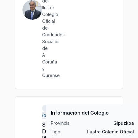
del
Ilustre
Colegio
Oficial
de
Graduados
Sociales
de
A
Coruña
y
Ourense
Donostia
Información del Colegio
(Gipuzkoa)
Provincia:
Gipuzkoa
Sr.
D.
Tipo:
Ilustre Colegio Oficial