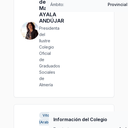
del
Ámbito:
Provincial
Mar
AYALA
ANDÚJAR
Presidenta
del
Ilustre
Colegio
Oficial
de
Graduados
Sociales
de
Almería
Vitoria
Información del Colegio
(Araba)