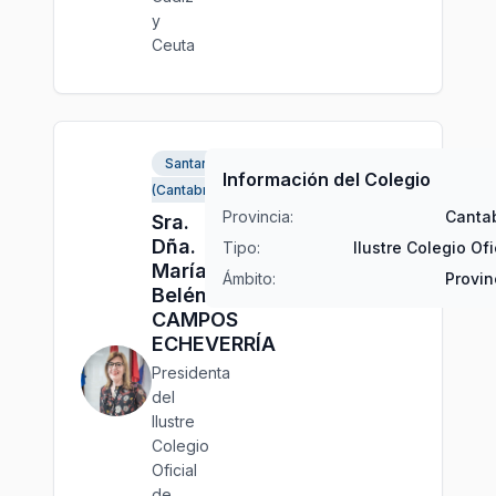
y
Ceuta
Santander
Información del Colegio
(Cantabria)
Provincia:
Cantab
Sra.
Dña.
Tipo:
Ilustre Colegio Ofi
María
Ámbito:
Provin
Belén
CAMPOS
ECHEVERRÍA
Presidenta
del
Ilustre
Colegio
Oficial
de