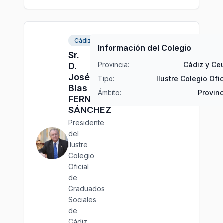
Cádiz
Información del Colegio
Sr.
Provincia:
Cádiz y Ce
D.
José
Tipo:
Ilustre Colegio Ofic
Blas
Ámbito:
Provinc
FERNÁNDEZ
SÁNCHEZ
Presidente
del
Ilustre
Colegio
Oficial
de
Graduados
Sociales
de
Cádiz